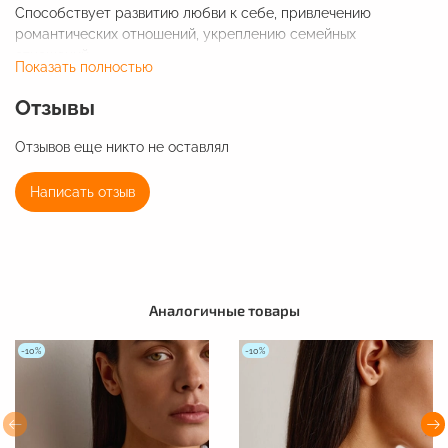
Способствует развитию любви к себе, привлечению
романтических отношений, укреплению семейных
отношений.
Показать полностью
Является главным символом сердечной энергии, мира и
Отзывы
эмоционального баланса.
Украшение доступно в длине 38 см, фурнитура добавляет 3-
Отзывов еще никто не оставлял
4 см к длине изделия.
Написать отзыв
Диаметр бусин - 18 мм.
Фурнитура - нержавеющая сталь.
Аналогичные товары
-10%
-10%