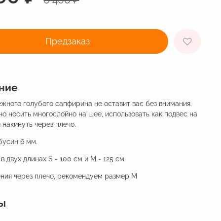
Предзаказ
ние
ежного голубого сапфирина не оставит вас без внимания.
о носить многослойно на шее, использовать как подвес на
 накинуть через плечо.
бусин 6 мм.
в двух длинах S - 100 см и M - 125 см.
ения через плечо, рекомендуем размер M
ы