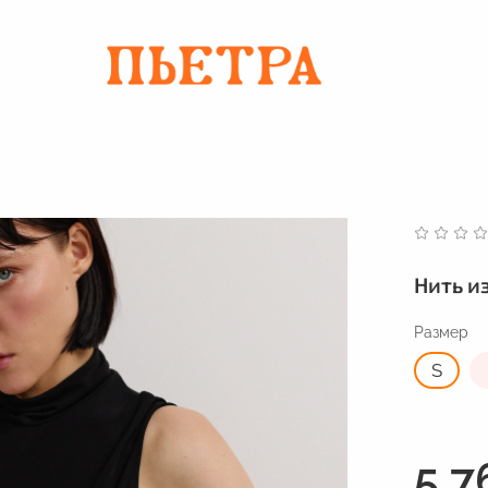
Нить и
Размер
S
5 7