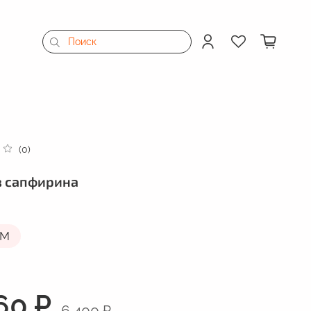
(0)
з сапфирина
M
60 ₽
6 400 ₽