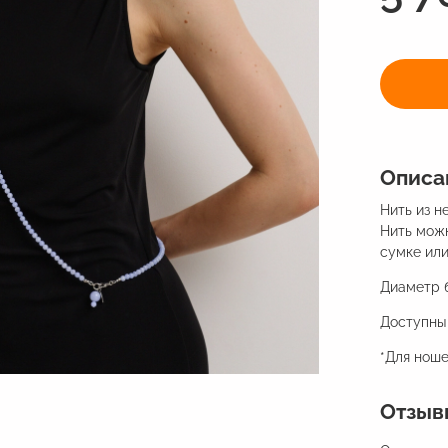
Описа
Нить из н
Нить можн
сумке или
Диаметр 
Доступны 
*Для нош
Отзыв