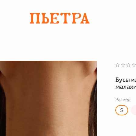
Бусы и
малах
Размер
S