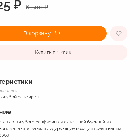
25 ₽
6 500 ₽
В корзину
Купить в 1 клик
теристики
мые камни
 Голубой сапфирин
ние
ежного голубого сапфирина и акцентной бусиной из
кого малахита, заняли лидирующие позиции среди наших
еров.