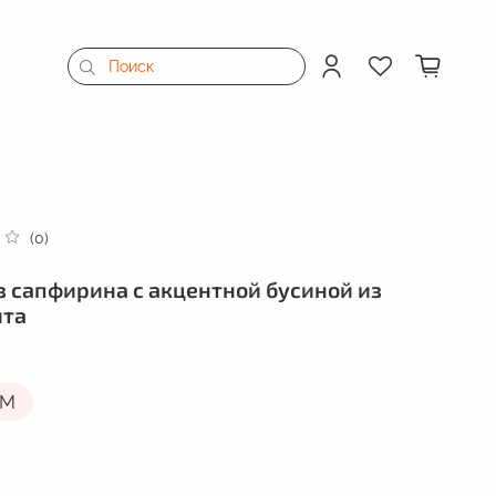
(0)
з сапфирина с акцентной бусиной из
ита
M