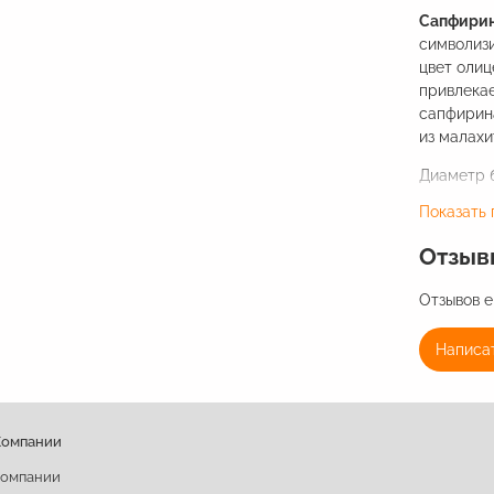
Сапфирин
символиз
цвет олиц
привлекае
сапфирина
из малахи
Диаметр б
Показать
Изготовле
(фурнитур
Отзыв
Отзывов е
Написат
Компании
компании