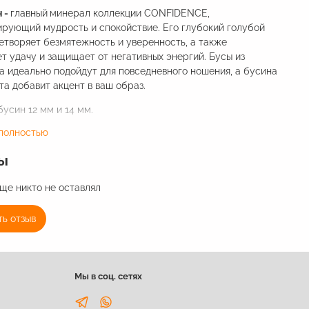
 -
главный
минерал коллекции CONFIDENCE,
ирующий мудрость и спокойствие. Его глубокий голубой
етворяет безмятежность и уверенность, а также
т удачу и защищает от негативных энергий. Бусы из
 идеально подойдут для повседневного ношения, а бусина
та добавит акцент в ваш образ.
усин 12 мм и 14 мм.
 полностью
ние изделия возможно в двух длинах S - 38 см и М - 40 см
а добавляет изделию около 2 см общей длины).
ы
ще никто не оставлял
ь отзыв
Мы в соц. сетях