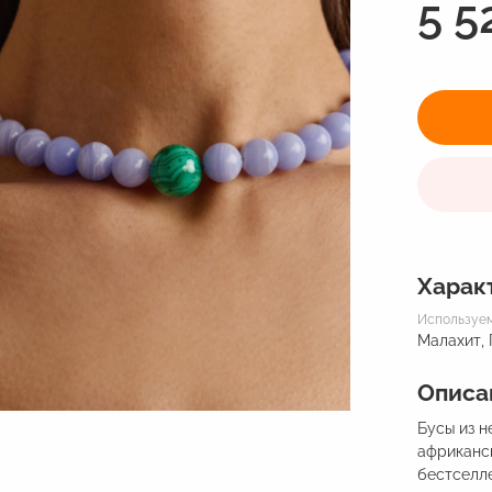
5 5
Харак
Используе
Малахит,
Описа
Бусы из н
африканс
бестселл